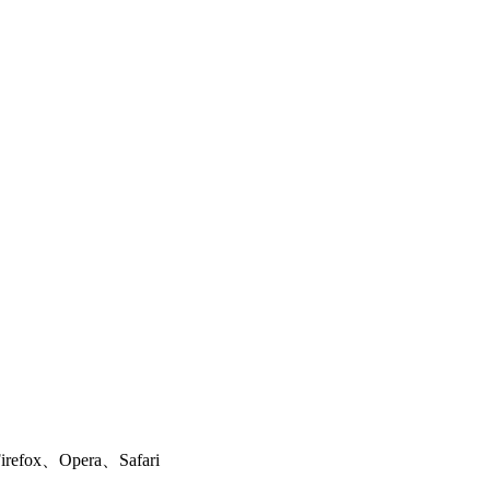
ox、Opera、Safari