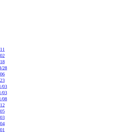
/11
/02
/18
3/28
/06
/23
1/03
1/03
1/08
/12
/05
/03
/04
/01