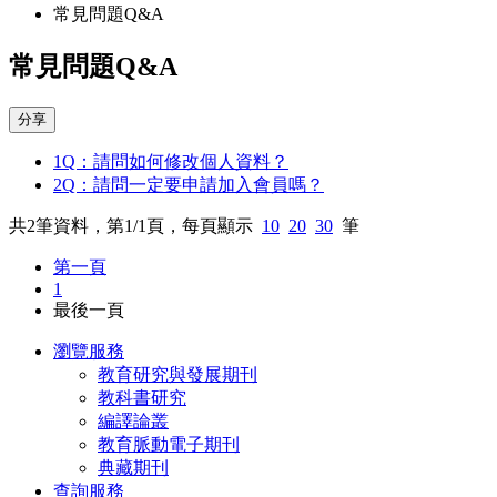
常見問題Q&A
常見問題Q&A
分享
1
Q：請問如何修改個人資料？
2
Q：請問一定要申請加入會員嗎？
共
2
筆資料，第
1/1
頁，每頁顯示
10
20
30
筆
第一頁
1
最後一頁
瀏覽服務
教育研究與發展期刊
教科書研究
編譯論叢
教育脈動電子期刊
典藏期刊
查詢服務