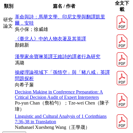
全文下
類別
篇名 / 作者
載
革命與詩：馬華文學、印尼文學與翻譯凱里
研究
爾．安哇
論文
吳小保；徐威雄
《臺北人》中的人物衣著及其英譯
顏銘新
漢學家余寶琳英譯王維詩的譯者行為研究
馮璐
操縱理論視域下「孫悟空」與「豬八戒」英譯
問題探析
向希子蒹
Decision Making in Conference Preparation: A
Critical Decision Audit of Expert Interpreters
Po-yun Chan（詹柏勻）；Tze-wei Chen（陳子
瑋）
Linguistic and Cultural Analysis of 1 Corinthians
7:36-38 in Translation
Nathanael Xuesheng Wang（王學晟）