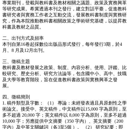
專業期刊，登載與教科書及教材相關之議題、政策及實務興革
等研究成果。希冀透過本刊之發行，建立對話平臺，促進教科
書研究者與實務工作者之互動交流，發展教科書制度與實務研
究，作為本院推動教科書相關政策之學術研究基礎，以提昇教
科書及教材之品質。
二、出刊方式及頻率
本刊自第16卷起採數位出版品形式發行，每年發行3期，於4
月、8 月及12月出刊。
三、徵稿主題
教科書及教材發展之政策、制度、內容分析、使用、評鑑、比
較研究、歷史分析、研究方法論等，包含國中小、高中、技職
及大學等教育階段，旨在促進教科書政策與實務興革之發
展。
四、徵稿簡則
1. 稿件類型及字數： （1） 專論：未經發表過且具原創性之學
術論文。接受中、英文稿件，中文稿件以15,000 字為原則，至
多不超過 20,000 字；英文稿件以 8,000 字為原則，至多不超過
10,000 字；另應提供中文摘要（350 字內）、英文摘要（200
字內）及中英文關鍵詞（各3至5個 ）。 （2） 研究紀要：即