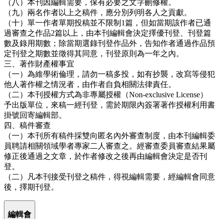
（八）本刊因編輯需要，保有必要之文字刪修權。
（九）兩名作者以上之稿件，應分別列明各人之貢獻。
（十）單一作者單期投稿並不限制1篇，但如當期該作者已通
過審查之作品2篇以上，由本刊編輯會決定擇優刊登、刊登篇
數及錄用期數；除當期選錄刊登作品外，告知作者通過作品預
定刊登之期數並徵得其同意，刊登原則為一年之內。
三、著作財產權事宜
（一）為維學術倫理，請勿一稿多投，如有抄襲，改寫等侵犯
他人著作權之情況者，由作者自負相關法律責任。
（二）本刊授權方式為非專屬授權（Non-exclusive License）
予出版單位，來稿一經刊登，需於期限內簽署著作授權利用書
掛號回寄編輯部。
四、稿件審查
（一）本刊所有稿件採雙向匿名內外審查制度，由本刊編輯委
員聘請相關領域學者專家二人審查之。經審查委員審查結果屬
修正後通過之文章，於作者修改之後再由編輯會決定是否刊
登。
（二）凡本刊接受刊登之稿件，得視編輯需要，經編輯會同意
後，擇期刊登。
編輯會