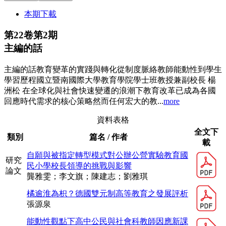
本期下載
第22卷第2期
主編的話
主編的話教育變革的實踐與轉化從制度脈絡教師能動性到學生
學習歷程國立暨南國際大學教育學院學士班教授兼副校長 楊
洲松 在全球化與社會快速變遷的浪潮下教育改革已成為各國
回應時代需求的核心策略然而任何宏大的教...
more
資料表格
全文下
類別
篇名 / 作者
載
自願與被指定轉型模式對公辦公營實驗教育國
研究
民小學校長領導的挑戰與影響
論文
龔雅雯；李文旗；陳建志；劉雅琪
橘逾淮為枳？德國雙元制高等教育之發展評析
張源泉
能動性觀點下高中公民與社會科教師因應新課