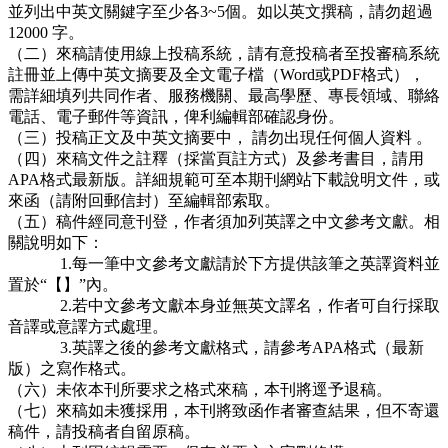
並列出中英文關鍵字至少各3~5個。如以英文撰稿，請勿超過
12000 字。
（二）來稿請使用線上投稿系統，請有意投稿者至投審稿系統
註冊並上傳中英文摘要及全文電子檔（Word或PDF格式），
需詳細填列共同作者、服務機關、最高學歷、專長領域、聯絡
電話、電子郵件等資訊，俾利編輯部確認身份。
（三）投稿正文及中英文摘要中， 請勿出現任何個人資料 。
（四）來稿文件之註釋（採當頁註方式）及參考書目，請用
APA格式最新版。詳細規範可至本期刊網站下載說明文件，或
來函（請附回郵信封）至編輯部索取。
（五）稿件經同意刊登，作者須加列英譯之中文參考文獻。相
關說明如下：
1.每一筆中文參考文獻請於下方提供該筆之英譯資料並
置於“【】”內。
2.若中文參考文獻本身並無英文譯名，作者可自行採取
音譯或意譯方式處理。
3.英譯之後的參考文獻格式，請參考APA格式（最新
版）之寫作格式。
（六）未依本刊所要求之格式來稿，本刊將逕予退稿。
（七）來稿如未獲採用，本刊將致函作者審查結果，但不寄還
稿件，請投稿者自留原稿。