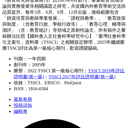
《教育研究與發展期刊》
自
2005
年
6
月創刊
，著重教育領域理
論與實務發展等相關議題之研究，共促國內外教育學術交流與
品質提升。
每年
3
月、
6
月、
9
月、
12
月出版，徵稿範圍包含
「師資培育與教師專業發展」、「課程與教學」、「教育政策
與制度」（含教育行政、學校行政等）、「教育心理、輔導與
測評」（含：教育統計）等領域之原創性論文。所有稿件之審
稿辦法比照【國科會人文社會科學研究中心】「臺灣社會科學
引文索引」資料庫（
TSSCI
）之相關規定辦理，2025年繼續榮
獲TSSCI評比為第一級核心期刊，歡迎踴躍賜稿。
刊期：一年四期
創刊年：2005年
榮譽：2022 TSSCI 第一級核心期刊；
TSSCI 2019年評比
證明書(第一級)
；
TSSCI 2017年評比證明書(第一級)
收錄：TSSCI、EBSCO、ProQuest
ISSN：1816-6504
最新卷期
投稿須知
編輯會