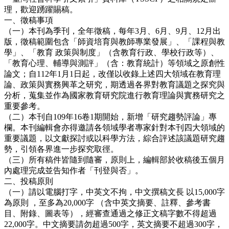
理，歡迎踴躍賜稿。
一、徵稿事項
（一）本刊為季刊，全年徵稿，每年3月、6月、9月、12月出
版，徵稿範圍包含「師資培育與教師專業發展」、「課程與教
學」、「教育 政策與制度」（含教育行政、學校行政等）、
「教育心理、輔導與測評」（含：教育統計）等領域之原創性
論文；自112年1月1日起，改僅以收錄上述四大領域在教育理
論、政策與實務興革之研究，期透過各界對教育議題之探究與
分析，蒐集並作為國家教育研究院進行教育理論與實務研究之
重要參考。
（二）本刊自109年16卷1期開始，新增「研究趨勢評論」專
欄。本刊編輯會亦得邀請各領域學者專家針對本刊四大領域的
重要議題，以文獻探討或以科學方法，綜合評述該議題研究趨
勢，引領各界進一步探究取徑。
（三）所有稿件皆隨到隨審，原則上，編輯部於收稿後五個月
內處理完成並告知作者「刊登與否」。
二、投稿原則
（一）請以電腦打字，中英文不拘，中文撰稿文長 以15,000字
為原則 ，至多為20,000字 （含中英文摘要、註釋、參考書
目、附錄、圖表等），經審查通過之修正文稿字數不得超過
22,000字。中文摘要請勿超過500字，英文摘要不超過300字，