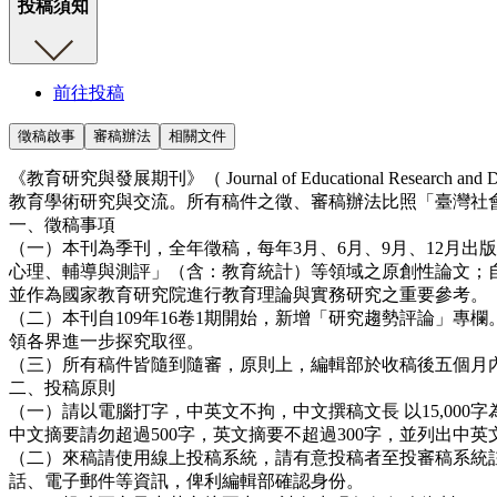
投稿須知
前往投稿
徵稿啟事
審稿辦法
相關文件
《教育研究與發展期刊》（ Journal of Educational R
教育學術研究與交流。所有稿件之徵、審稿辦法比照「臺灣社會
一、徵稿事項
（一）本刊為季刊，全年徵稿，每年3月、6月、9月、12月
心理、輔導與測評」（含：教育統計）等領域之原創性論文；自
並作為國家教育研究院進行教育理論與實務研究之重要參考。
（二）本刊自109年16卷1期開始，新增「研究趨勢評論」
領各界進一步探究取徑。
（三）所有稿件皆隨到隨審，原則上，編輯部於收稿後五個月
二、投稿原則
（一）請以電腦打字，中英文不拘，中文撰稿文長 以15,000字
中文摘要請勿超過500字，英文摘要不超過300字，並列出中英文
（二）來稿請使用線上投稿系統，請有意投稿者至投審稿系統註
話、電子郵件等資訊，俾利編輯部確認身份。