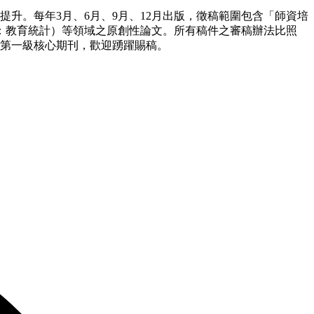
提升。
每年
3
月、
6
月、
9
月、
12
月出版，徵稿範圍包含「師資培
：教育統計）等領域之原創性論文。所有稿件之審稿辦法比照
比為第一級核心期刊，歡迎踴躍賜稿。