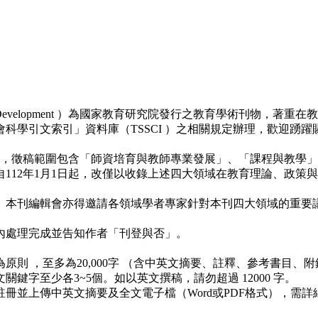
esearch and Development ）為國家教育研究院發行之教育
科學引文索引」資料庫（TSSCI ）之相關規定辦理，歡迎踴躍
出版，徵稿範圍包含「師資培育與教師專業發展」、「課程與教學
112年1月1日起，改僅以收錄上述四大領域在教育理論、政策
專欄。本刊編輯會亦得邀請各領域學者專家針對本刊四大領域的重
內處理完成並告知作者「刊登與否」。
為原則 ，至多為20,000字 （含中英文摘要、註釋、參考書目、
關鍵字至少各3~5個。如以英文撰稿，請勿超過 12000 字。
冊並上傳中英文摘要及全文電子檔（Word或PDF格式），需