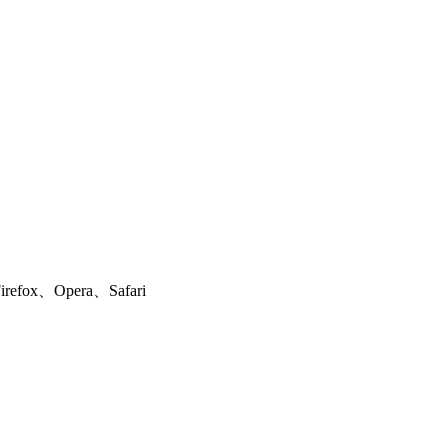
ox、Opera、Safari