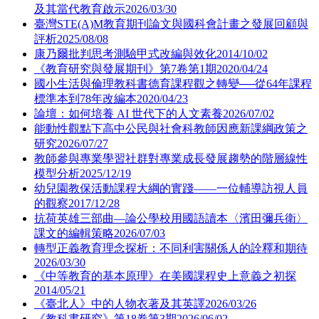
及其當代教育啟示
2026/03/30
臺灣STE(A)M教育期刊論文與國科會計畫之發展回顧與
評析
2025/08/08
康乃爾批判思考測驗甲式改編與效化
2014/10/02
《教育研究與發展期刊》第7卷第1期
2020/04/24
國小生活與倫理教科書德育課程觀之轉變──從64年課程
標準本到78年改編本
2020/04/23
論壇：如何培養 AI 世代下的人文素養
2026/07/02
能動性觀點下高中公民與社會科教師因應新課綱政策之
研究
2026/07/27
教師參與專業學習社群對專業成長發展趨勢的階層線性
模型分析
2025/12/19
幼兒園教保活動課程大綱的實踐——一位輔導訪視人員
的觀察
2017/12/28
抗荷英雄三部曲—論公學校用國語讀本〈濱田彌兵衛〉
課文的編輯策略
2026/07/03
轉型正義教育理念探析：不同利害關係人的詮釋和期待
2026/03/30
《中等教育的基本原理》在美國課程史上意義之初探
2014/05/21
《臺北人》中的人物衣著及其英譯
2026/03/26
《教科書研究》第18卷第3期
2026/06/02