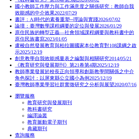
國小教師工作壓力與工作滿意度之關係研究：教師自我
效能感的中介效果
2022/07/29
書評：AI時代的素養重塑─理論與實踐
2026/07/02
論壇：臺灣數學課程綱要的定位與發展
2026/01/29
原住民族的轉型正義—社會領域課程綱要與教科書中的
原住民族書寫
2023/01/05
盧梭自然發展教育與柏拉圖國家本位教育對108課綱之啟
示
2025/12/19
創意教學自我效能感量表之編製與相關研究
2014/05/21
《教育研究與發展期刊》第21卷第4期
2025/12/19
教師專業發展於校長正向領導和創新教學間關係之中介
角色探討：以屏東縣公立國小為例
2025/12/19
臺灣教師專業學習社群實徵研究之分析與展望
2020/07/16
瀏覽服務
教育研究與發展期刊
教科書研究
編譯論叢
教育脈動電子期刊
典藏期刊
查詢服務