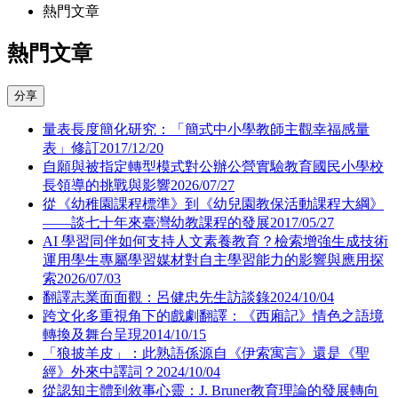
熱門文章
熱門文章
分享
量表長度簡化研究：「簡式中小學教師主觀幸福感量
表」修訂
2017/12/20
自願與被指定轉型模式對公辦公營實驗教育國民小學校
長領導的挑戰與影響
2026/07/27
從《幼稚園課程標準》到《幼兒園教保活動課程大綱》
——談七十年來臺灣幼教課程的發展
2017/05/27
AI 學習同伴如何支持人文素養教育？檢索增強生成技術
運用學生專屬學習媒材對自主學習能力的影響與應用探
索
2026/07/03
翻譯志業面面觀：呂健忠先生訪談錄
2024/10/04
跨文化多重視角下的戲劇翻譯：《西廂記》情色之語境
轉換及舞台呈現
2014/10/15
「狼披羊皮」：此熟語係源自《伊索寓言》還是《聖
經》外來中譯詞？
2024/10/04
從認知主體到敘事心靈：J. Bruner教育理論的發展轉向